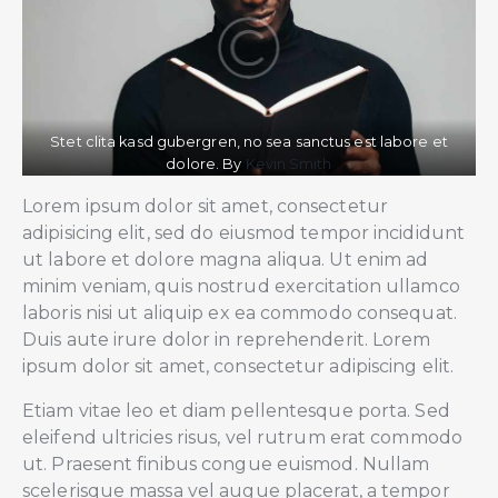
Stet clita kasd gubergren, no sea sanctus est labore et
dolore. By
Kevin Smith
Lorem ipsum dolor sit amet, consectetur
adipisicing elit, sed do eiusmod tempor incididunt
ut labore et dolore magna aliqua. Ut enim ad
minim veniam, quis nostrud exercitation ullamco
laboris nisi ut aliquip ex ea commodo consequat.
Duis aute irure dolor in reprehenderit. Lorem
ipsum dolor sit amet, consectetur adipiscing elit.
Etiam vitae leo et diam pellentesque porta. Sed
eleifend ultricies risus, vel rutrum erat commodo
ut. Praesent finibus congue euismod. Nullam
scelerisque massa vel augue placerat, a tempor