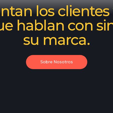
tan los clientes 
ue hablan con si
su marca.
Sobre Nosotros