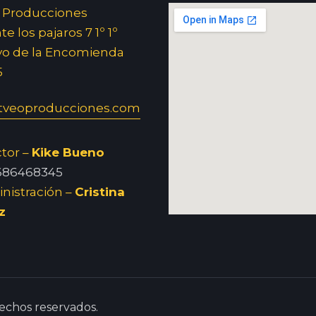
 Producciones
e los pajaros 7 1º 1º
yo de la Encomienda
5
veoproducciones.com
ctor –
Kike Bueno
686468345
nistración –
Cristina
z
echos reservados.