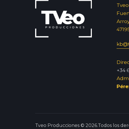
Tveo
Fuent
Arro
4719
kb@t
Dire
+34 
Admi
Pére
Tveo Producciones © 2026.Todos los der