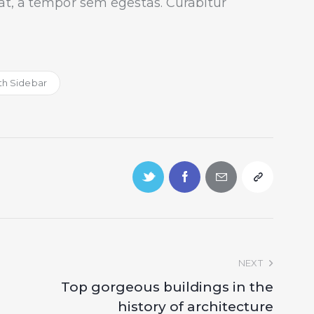
at, a tempor sem egestas. Curabitur
th Sidebar
NEXT
Top gorgeous buildings in the
history of architecture