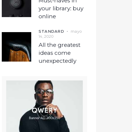
Must-haves in
your library: buy
online
STANDARD
mayo
14, 2020
All the greatest
ideas come
unexpectedly