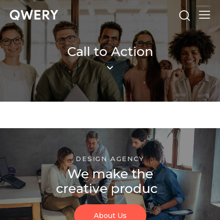
Call to Action
DESIGN AGENCY
We make the
creative
products
_
About Us