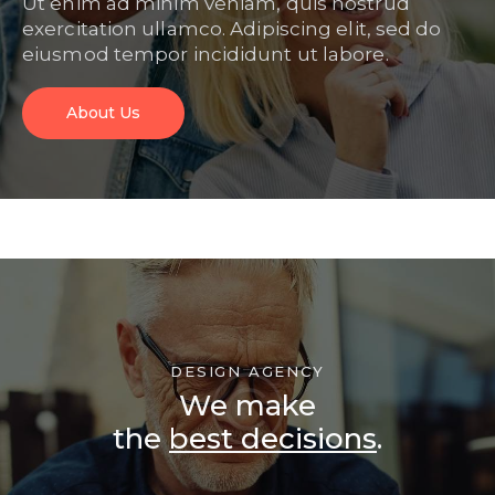
Ut enim ad minim veniam, quis nostrud
exercitation ullamco. Adipiscing elit, sed do
eiusmod tempor incididunt ut labore.
About Us
DESIGN AGENCY
We make
the
best decisions
.