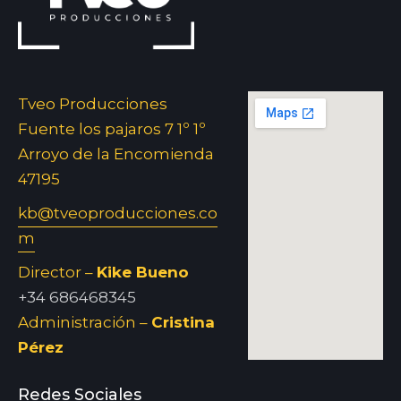
Tveo Producciones
Fuente los pajaros 7 1º 1º
Arroyo de la Encomienda
47195
kb@tveoproducciones.co
m
Director –
Kike Bueno
+34 686468345
Administración –
Cristina
Pérez
Redes Sociales