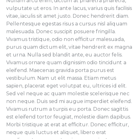
Nullam arcu enim, dictum at pharetra pharetra,
vulputate ut eros. In ante lacus, varius quis facilisis
vitae, iaculis sit amet justo. Donec hendrerit diam.
Pellentesque egestas risus a cursus nisl aliquam
malesuada. Donec suscipit posuere fringilla.
Vivamus tristique, odio non efficitur malesuada,
purus quam dictum elit, vitae hendrerit ex magna
et urna. Nulla sed blandit ante, eu auctor felis.
Vivamus ornare quam dignissim odio tincidunt a
eleifend. Maecenas gravida porta purus est
vestibulum. Nam ut elit massa. Etiam metus
sapien, placerat eget volutpat eu, ultrices id elit.
Sed vel neque ac quam molestie scelerisque nec
non neque. Duis sed mi augue imperdiet eleifend.
Vivamus rutrum a turpis eu porta. Donec sagittis
est eleifend tortor feugiat, molestie diam dapibus.
Morbi tristique at erat at efficitur. Donec efficitur,
neque quis luctus et aliquet, libero erat