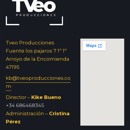
Tveo Producciones
Fuente los pajaros 7 1º 1º
Arroyo de la Encomienda
47195
kb@tveoproducciones.co
m
Director –
Kike Bueno
+34 686468345
Administración –
Cristina
Pérez