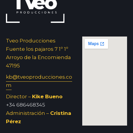
Tveo Producciones
Fuente los pajaros 7 1º 1º
Arroyo de la Encomienda
47195
kb@tveoproducciones.co
m
Director –
Kike Bueno
+34 686468345
Administración –
Cristina
Pérez