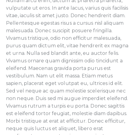
Nullam arcu enim, dictum at pharetra pharetra,
vulputate ut eros. In ante lacus, varius quis facilisis
vitae, iaculis sit amet justo. Donec hendrerit diam.
Pellentesque egestas risus a cursus nisl aliquam
malesuada. Donec suscipit posuere fringilla.
Vivamus tristique, odio non efficitur malesuada,
purus quam dictum elit, vitae hendrerit ex magna
et urna. Nulla sed blandit ante, eu auctor felis.
Vivamus ornare quam dignissim odio tincidunt a
eleifend. Maecenas gravida porta purus est
vestibulum. Nam ut elit massa. Etiam metus
sapien, placerat eget volutpat eu, ultrices id elit.
Sed vel neque ac quam molestie scelerisque nec
non neque. Duis sed mi augue imperdiet eleifend.
Vivamus rutrum a turpis eu porta. Donec sagittis
est eleifend tortor feugiat, molestie diam dapibus.
Morbi tristique at erat at efficitur. Donec efficitur,
neque quis luctus et aliquet, libero erat