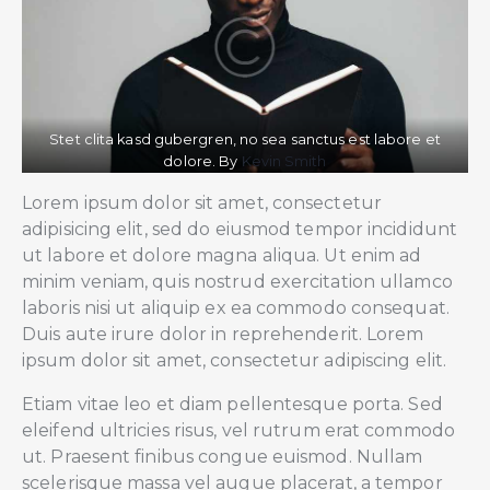
Stet clita kasd gubergren, no sea sanctus est labore et
dolore. By
Kevin Smith
Lorem ipsum dolor sit amet, consectetur
adipisicing elit, sed do eiusmod tempor incididunt
ut labore et dolore magna aliqua. Ut enim ad
minim veniam, quis nostrud exercitation ullamco
laboris nisi ut aliquip ex ea commodo consequat.
Duis aute irure dolor in reprehenderit. Lorem
ipsum dolor sit amet, consectetur adipiscing elit.
Etiam vitae leo et diam pellentesque porta. Sed
eleifend ultricies risus, vel rutrum erat commodo
ut. Praesent finibus congue euismod. Nullam
scelerisque massa vel augue placerat, a tempor