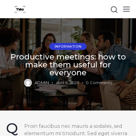
INFORMATION
Productive meetings: how to
make them useful for
everyone
ADMIN
abril 6, 2020
0
Comments
Q
Proin faucibus nec mauris a sodales, sed
elementum mi tincidunt. Sed eget viverra