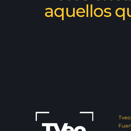
aquellos q
Tveo
Fuent