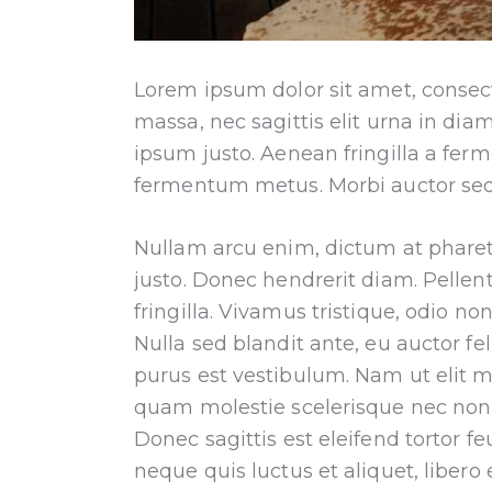
Lorem ipsum dolor sit amet, consecte
massa, nec sagittis elit urna in diam
ipsum justo. Aenean fringilla a fer
fermentum metus. Morbi auctor sed d
Nullam arcu enim, dictum at pharetra 
justo. Donec hendrerit diam. Pellen
fringilla. Vivamus tristique, odio n
Nulla sed blandit ante, eu auctor f
purus est vestibulum. Nam ut elit ma
quam molestie scelerisque nec non 
Donec sagittis est eleifend tortor feu
neque quis luctus et aliquet, liber