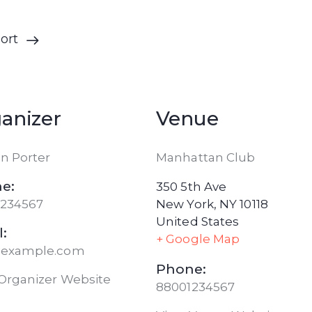
port
anizer
Venue
n Porter
Manhattan Club
e:
350 5th Ave
1234567
New York
,
NY
10118
United States
:
+ Google Map
@example.com
Phone:
Organizer Website
88001234567