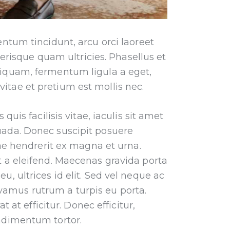
entum tincidunt, arcu orci laoreet
lerisque quam ultricies. Phasellus et
liquam, fermentum ligula a eget,
itae et pretium est mollis nec.
uis facilisis vitae, iaculis sit amet
uada. Donec suscipit posuere
tae hendrerit ex magna et urna.
t a eleifend. Maecenas gravida porta
, ultrices id elit. Sed vel neque ac
vamus rutrum a turpis eu porta.
 at efficitur. Donec efficitur,
ondimentum tortor.