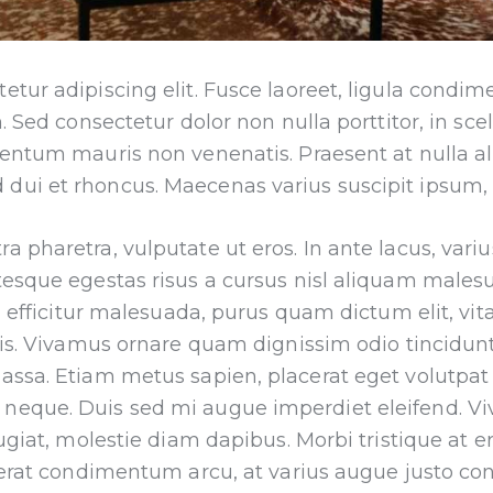
tur adipiscing elit. Fusce laoreet, ligula condim
. Sed consectetur dolor non nulla porttitor, in sce
mentum mauris non venenatis. Praesent at nulla a
ui et rhoncus. Maecenas varius suscipit ipsum, v
pharetra, vulputate ut eros. In ante lacus, varius q
tesque egestas risus a cursus nisl aliquam males
on efficitur malesuada, purus quam dictum elit, vi
elis. Vivamus ornare quam dignissim odio tincidun
ssa. Etiam metus sapien, placerat eget volutpat eu
neque. Duis sed mi augue imperdiet eleifend. Vi
giat, molestie diam dapibus. Morbi tristique at erat
o erat condimentum arcu, at varius augue justo c