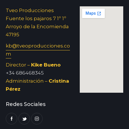
Tveo Producciones
Fuente los pajaros 7 1º 1º
Arroyo de la Encomienda
47195
kb@tveoproducciones.co
m
Director –
Kike Bueno
+34 686468345
Administración –
Cristina
Pérez
Redes Sociales