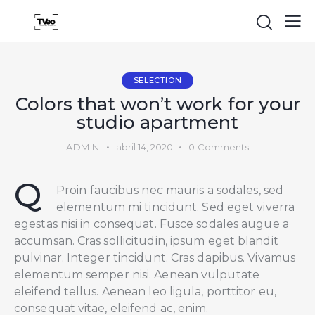
SELECTION
Colors that won’t work for your
studio apartment
ADMIN
abril 14, 2020
0
Comments
Q
Proin faucibus nec mauris a sodales, sed
elementum mi tincidunt. Sed eget viverra
egestas nisi in consequat. Fusce sodales augue a
accumsan. Cras sollicitudin, ipsum eget blandit
pulvinar. Integer tincidunt. Cras dapibus. Vivamus
elementum semper nisi. Aenean vulputate
eleifend tellus. Aenean leo ligula, porttitor eu,
consequat vitae, eleifend ac, enim.