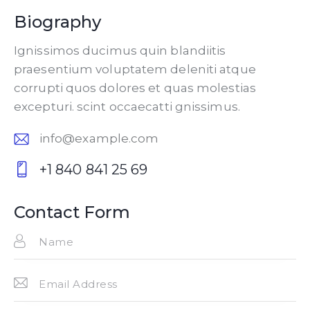
Biography
Ignissimos ducimus quin blandiitis
praesentium voluptatem deleniti atque
corrupti quos dolores et quas molestias
excepturi. scint occaecatti gnissimus.
info@example.com
E-
+1 840 841 25 69
m
P
ail:
ho
Contact Form
ne
: