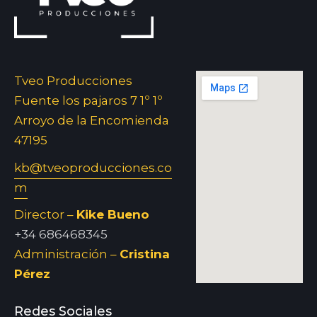
Tveo Producciones
Fuente los pajaros 7 1º 1º
Arroyo de la Encomienda
47195
kb@tveoproducciones.co
m
Director –
Kike Bueno
+34 686468345
Administración –
Cristina
Pérez
Redes Sociales