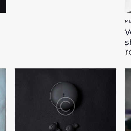
ME
W
s
r