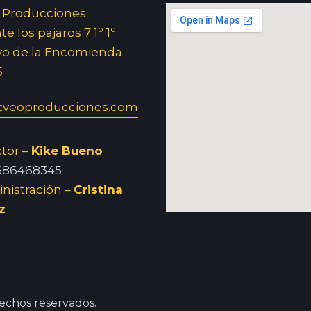
 Producciones
e los pajaros 7 1º 1º
yo de la Encomienda
5
veoproducciones.com
ctor –
Kike Bueno
686468345
nistración –
Cristina
z
echos reservados.