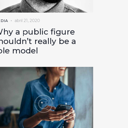
abril 21, 2020
DIA
hy a public figure
houldn’t really be a
ole model