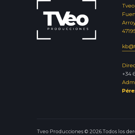
Tveo
Fuent
Arro
4719
kb@t
Dire
+34 
Admi
Pére
Tveo Producciones © 2026.Todos los der