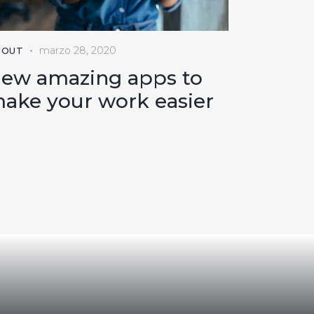
marzo 28, 2020
BOUT
ew amazing apps to
ake your work easier