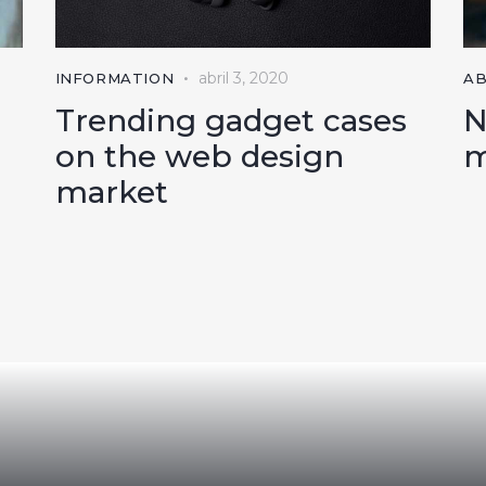
abril 3, 2020
INFORMATION
A
Trending gadget cases
N
on the web design
m
market